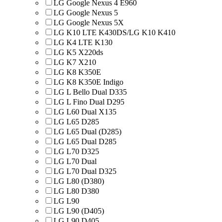
LG Google Nexus 4 E960
LG Google Nexus 5
LG Google Nexus 5X
LG K10 LTE K430DS/LG K10 K410
LG K4 LTE K130
LG K5 X220ds
LG K7 X210
LG K8 K350E
LG K8 K350E Indigo
LG L Bello Dual D335
LG L Fino Dual D295
LG L60 Dual X135
LG L65 D285
LG L65 Dual (D285)
LG L65 Dual D285
LG L70 D325
LG L70 Dual
LG L70 Dual D325
LG L80 (D380)
LG L80 D380
LG L90
LG L90 (D405)
LG L90 D405