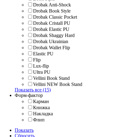
Drobak Anti-Shock
Drobak Book Style
Drobak Classic Pocket
Drobak Cristall PU
Drobak Elastic PU
Drobak Shaggy Hard
Drobak Ukrainian
Drobak Wallet Flip
Elastic PU
Flip
Lux-flip
Ultra PU
Vellini Book Stand
Vellini NEW Book Stand
Показать все (15)
Форм-фактор
Карман
Книжка
Накладка
Флип
Показать
Сбросить