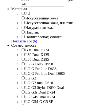
Материал
PU
Искусственная кожа
Искусственная кожа, пластик
Натуральная кожа
Пластик
Поликарбонат, силикон
Показать все (6)
Совместимость
G3s Dual D724
L60 Dual X135
L65 Dual D285
LG G Flex2 H950
LG G Pro Lite D686
LG G Pro Lite Dual D686
LG G2
LG G2 mini D618
LG G3 Stylus D690 Dual
LG G3s Dual D724
LG G4s Dual H734
LG G5/LG G5 SE