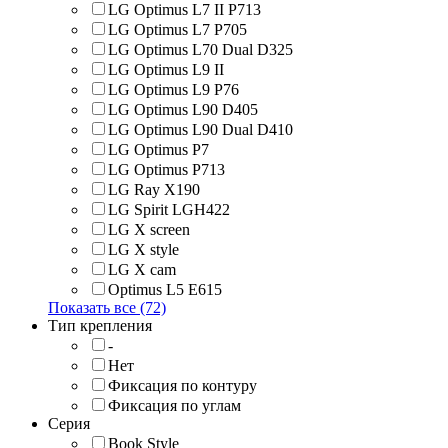
LG Optimus L7 II P713
LG Optimus L7 P705
LG Optimus L70 Dual D325
LG Optimus L9 II
LG Optimus L9 P76
LG Optimus L90 D405
LG Optimus L90 Dual D410
LG Optimus P7
LG Optimus P713
LG Ray X190
LG Spirit LGH422
LG X screen
LG X style
LG Х cam
Optimus L5 E615
Показать все (72)
Тип крепления
-
Нет
Фиксация по контуру
Фиксация по углам
Серия
Book Style