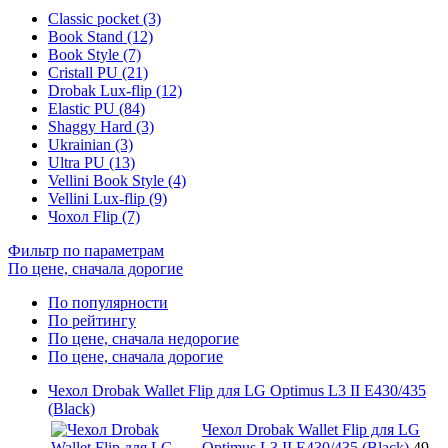
Classic pocket (3)
Book Stand (12)
Book Style (7)
Cristall PU (21)
Drobak Lux-flip (12)
Elastic PU (84)
Shaggy Hard (3)
Ukrainian (3)
Ultra PU (13)
Vellini Book Style (4)
Vellini Lux-flip (9)
Чохол Flip (7)
Фильтр по параметрам
По цене, сначала дорогие
По популярности
По рейтингу
По цене, сначала недорогие
По цене, сначала дорогие
Чехол Drobak Wallet Flip для LG Optimus L3 II E430/435
(Black)
Чехол Drobak Wallet Flip для LG
Optimus L3 II E430/435 (Black)
49