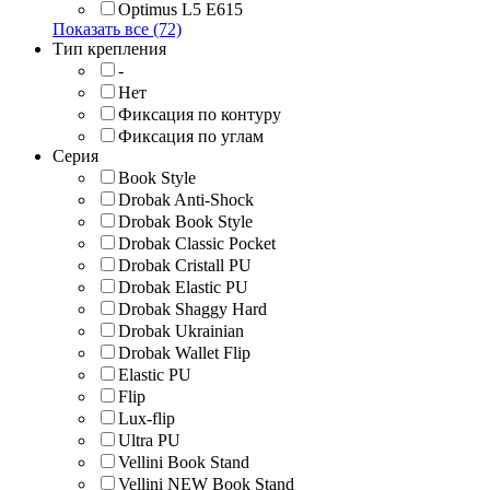
Optimus L5 E615
Показать все (72)
Тип крепления
-
Нет
Фиксация по контуру
Фиксация по углам
Серия
Book Style
Drobak Anti-Shock
Drobak Book Style
Drobak Classic Pocket
Drobak Cristall PU
Drobak Elastic PU
Drobak Shaggy Hard
Drobak Ukrainian
Drobak Wallet Flip
Elastic PU
Flip
Lux-flip
Ultra PU
Vellini Book Stand
Vellini NEW Book Stand