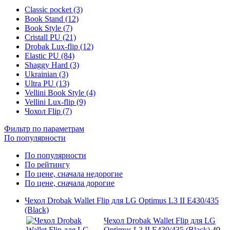
Classic pocket (3)
Book Stand (12)
Book Style (7)
Cristall PU (21)
Drobak Lux-flip (12)
Elastic PU (84)
Shaggy Hard (3)
Ukrainian (3)
Ultra PU (13)
Vellini Book Style (4)
Vellini Lux-flip (9)
Чохол Flip (7)
Фильтр по параметрам
По популярности
По популярности
По рейтингу
По цене, сначала недорогие
По цене, сначала дорогие
Чехол Drobak Wallet Flip для LG Optimus L3 II E430/435
(Black)
Чехол Drobak Wallet Flip для LG
Optimus L3 II E430/435 (Black)
49