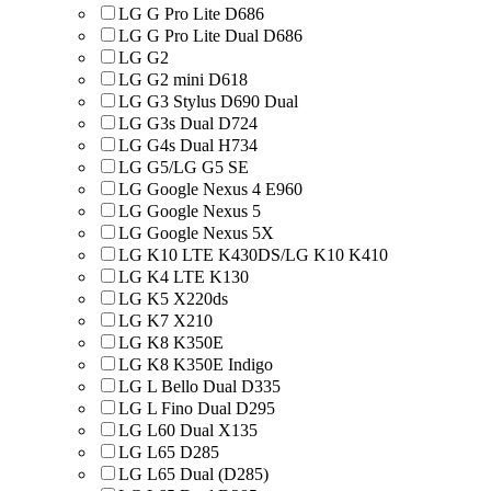
LG G Pro Lite D686
LG G Pro Lite Dual D686
LG G2
LG G2 mini D618
LG G3 Stylus D690 Dual
LG G3s Dual D724
LG G4s Dual H734
LG G5/LG G5 SE
LG Google Nexus 4 E960
LG Google Nexus 5
LG Google Nexus 5X
LG K10 LTE K430DS/LG K10 K410
LG K4 LTE K130
LG K5 X220ds
LG K7 X210
LG K8 K350E
LG K8 K350E Indigo
LG L Bello Dual D335
LG L Fino Dual D295
LG L60 Dual X135
LG L65 D285
LG L65 Dual (D285)