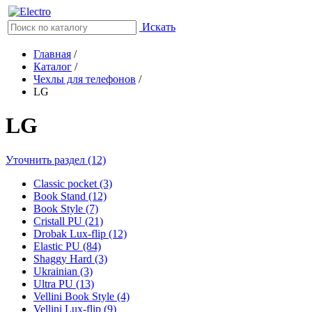
Искать
Главная
/
Каталог
/
Чехлы для телефонов
/
LG
LG
Уточнить раздел (12)
Classic pocket (3)
Book Stand (12)
Book Style (7)
Cristall PU (21)
Drobak Lux-flip (12)
Elastic PU (84)
Shaggy Hard (3)
Ukrainian (3)
Ultra PU (13)
Vellini Book Style (4)
Vellini Lux-flip (9)