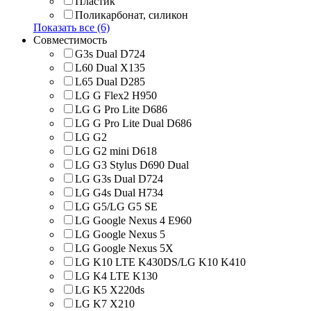
Пластик
Поликарбонат, силикон
Показать все (6)
Совместимость
G3s Dual D724
L60 Dual X135
L65 Dual D285
LG G Flex2 H950
LG G Pro Lite D686
LG G Pro Lite Dual D686
LG G2
LG G2 mini D618
LG G3 Stylus D690 Dual
LG G3s Dual D724
LG G4s Dual H734
LG G5/LG G5 SE
LG Google Nexus 4 E960
LG Google Nexus 5
LG Google Nexus 5X
LG K10 LTE K430DS/LG K10 K410
LG K4 LTE K130
LG K5 X220ds
LG K7 X210