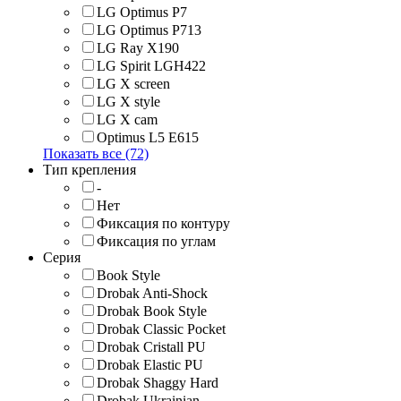
LG Optimus P7
LG Optimus P713
LG Ray X190
LG Spirit LGH422
LG X screen
LG X style
LG Х cam
Optimus L5 E615
Показать все (72)
Тип крепления
-
Нет
Фиксация по контуру
Фиксация по углам
Серия
Book Style
Drobak Anti-Shock
Drobak Book Style
Drobak Classic Pocket
Drobak Cristall PU
Drobak Elastic PU
Drobak Shaggy Hard
Drobak Ukrainian