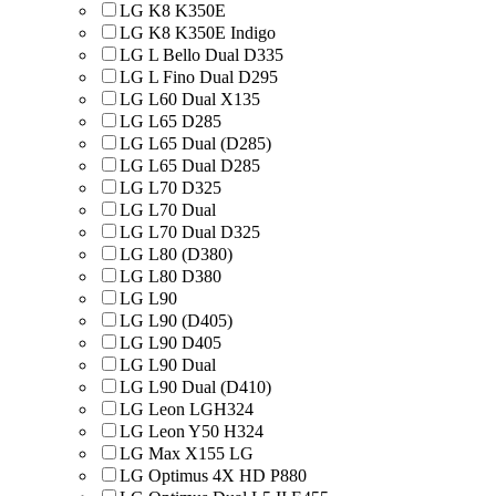
LG K8 K350E
LG K8 K350E Indigo
LG L Bello Dual D335
LG L Fino Dual D295
LG L60 Dual X135
LG L65 D285
LG L65 Dual (D285)
LG L65 Dual D285
LG L70 D325
LG L70 Dual
LG L70 Dual D325
LG L80 (D380)
LG L80 D380
LG L90
LG L90 (D405)
LG L90 D405
LG L90 Dual
LG L90 Dual (D410)
LG Leon LGH324
LG Leon Y50 H324
LG Max X155 LG
LG Optimus 4X HD P880