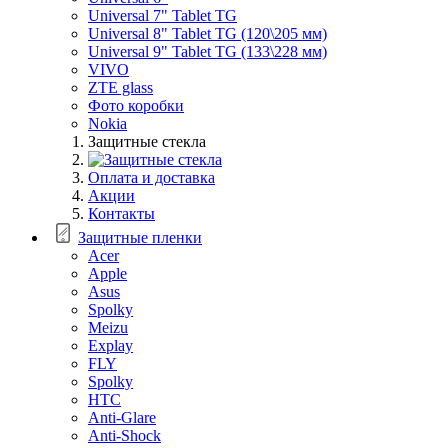
Universal 7" Tablet TG
Universal 8" Tablet TG (120\205 мм)
Universal 9" Tablet TG (133\228 мм)
VIVO
ZTE glass
Фото коробки
Nokia
Защитные стекла
Оплата и доставка
Акции
Контакты
Защитные пленки
Acer
Apple
Asus
Spolky
Meizu
Explay
FLY
Spolky
HTC
Anti-Glare
Anti-Shock