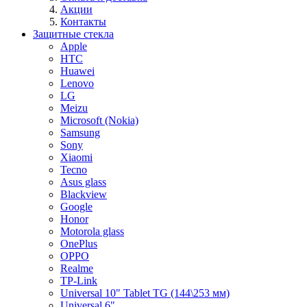
Акции
Контакты
Защитные стекла
Apple
HTC
Huawei
Lenovo
LG
Meizu
Microsoft (Nokia)
Samsung
Sony
Xiaomi
Tecno
Asus glass
Blackview
Google
Honor
Motorola glass
OnePlus
OPPO
Realme
TP-Link
Universal 10" Tablet TG (144\253 мм)
Universal 6"