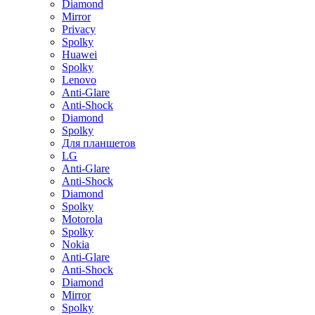
Diamond
Mirror
Privacy
Spolky
Huawei
Spolky
Lenovo
Anti-Glare
Anti-Shock
Diamond
Spolky
Для планшетов
LG
Anti-Glare
Anti-Shock
Diamond
Spolky
Motorola
Spolky
Nokia
Anti-Glare
Anti-Shock
Diamond
Mirror
Spolky