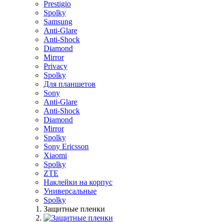
Prestigio
Spolky
Samsung
Anti-Glare
Anti-Shock
Diamond
Mirror
Privacy
Spolky
Для планшетов
Sony
Anti-Glare
Anti-Shock
Diamond
Mirror
Spolky
Sony Ericsson
Xiaomi
Spolky
ZTE
Наклейки на корпус
Универсальные
Spolky
Защитные пленки