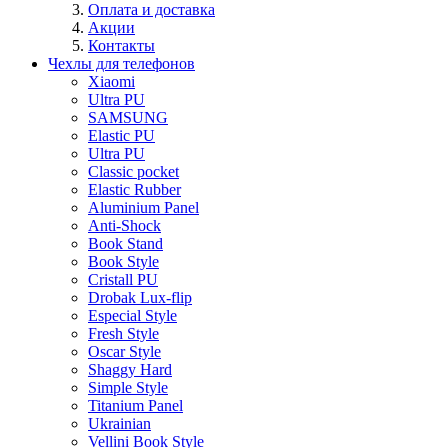
Оплата и доставка
Акции
Контакты
Чехлы для телефонов
Xiaomi
Ultra PU
SAMSUNG
Elastic PU
Ultra PU
Classic pocket
Elastic Rubber
Aluminium Panel
Anti-Shock
Book Stand
Book Style
Cristall PU
Drobak Lux-flip
Especial Style
Fresh Style
Oscar Style
Shaggy Hard
Simple Style
Titanium Panel
Ukrainian
Vellini Book Style