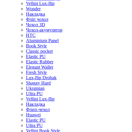
Vellini Lux-flip
Wonder
Накладка
Фліп чохол
Чохол 3D
Чохол-акумулятор
HTC
Aluminium Panel
Book Style
Classic pocket
Elastic PU
Elastic Rubber
Elegant Wallet
Fresh Style
Lux-flip Drobak
Shaggy Hard
Ukrainian
Ultra PU
Vellini Lux-flip
Накладка
Флип-чехол
Huawei
Elastic PU
Ultra PU
Vellini Book Style