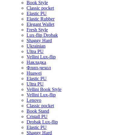
Book Style
Classic pocket
Elastic PU
Elastic Rubber
Elegant Wallet
Fresh Style
Lux-flip Drobak
Shaggy Hard
Ukrainian
Ultra PU
Vellini Lux-flip
Накладка
Флип-чехол
Huawei
Elastic PU
Ultra PU
Vellini Book Style
Vellini Lux-flip
Lenovo
Classic pocket
Book Stand
Cristall PU
Drobak Lux-flip
Elastic PU
Shaggy Hard