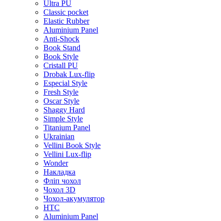
Ultra PU
Classic pocket
Elastic Rubber
Aluminium Panel
Anti-Shock
Book Stand
Book Style
Cristall PU
Drobak Lux-flip
Especial Style
Fresh Style
Oscar Style
Shaggy Hard
Simple Style
Titanium Panel
Ukrainian
Vellini Book Style
Vellini Lux-flip
Wonder
Накладка
Фліп чохол
Чохол 3D
Чохол-акумулятор
HTC
Aluminium Panel