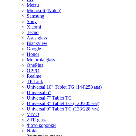
Meizu
Microsoft (Nokia)
Samsung
Sony
Xiaomi
Tecno
Asus glass
Blackview
Google
Honor
Motorola glass
OnePlus
OPPO
Realme
TP-Link
Universal 10" Tablet TG (144\253 мм)
Universal 6"
Universal 7" Tablet TG
Universal 8" Tablet TG (120\205 мм)
Universal 9" Tablet TG (133\228 мм)
VIVO
ZTE glass
Фото коробки
Nokia