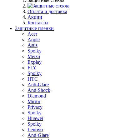
Защитные стекла
Оплата и доставка
Акции
Контакты
Защитные пленки
Acer
Apple
Asus
Spolky
Meizu
Explay
FLY
Spolky
HTC
Anti-Glare
Anti-Shock
Diamond
Mirror
Privacy
Spolky
Huawei
Spolky
Lenovo
Anti-Glare