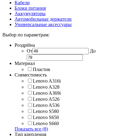
Кабели
Блоки питания
Аккумуляторы
Автомобильные держатели
Универсальные аксессуары
Выбор по параметрам:
Роздрібна
От
До
Материал
Пластик
Совместимость
Lenovo A316i
Lenovo A328
Lenovo A369i
Lenovo A526
Lenovo A536
Lenovo S580
Lenovo S650
Lenovo S660
Показать все (8)
Тип крепления