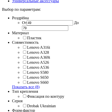
Универсальные аксессуары
Выбор по параметрам:
Роздрібна
От
До
Материал
Пластик
Совместимость
Lenovo A316i
Lenovo A328
Lenovo A369i
Lenovo A526
Lenovo A536
Lenovo S580
Lenovo S650
Lenovo S660
Показать все (8)
Тип крепления
Фиксация по контуру
Серия
Drobak Ukrainian
Форм-фактор