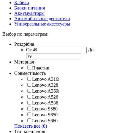
Кабели
Блоки питания
Аккумуляторы
Автомобильные держатели
Универсальные аксессуары
Выбор по параметрам:
Роздрібна
От
До
Материал
Пластик
Совместимость
Lenovo A316i
Lenovo A328
Lenovo A369i
Lenovo A526
Lenovo A536
Lenovo S580
Lenovo S650
Lenovo S660
Показать все (8)
Тип крепления