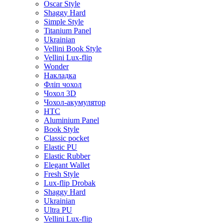
Oscar Style
Shaggy Hard
Simple Style
Titanium Panel
Ukrainian
Vellini Book Style
Vellini Lux-flip
Wonder
Накладка
Фліп чохол
Чохол 3D
Чохол-акумулятор
HTC
Aluminium Panel
Book Style
Classic pocket
Elastic PU
Elastic Rubber
Elegant Wallet
Fresh Style
Lux-flip Drobak
Shaggy Hard
Ukrainian
Ultra PU
Vellini Lux-flip