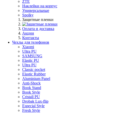
ZTE
Наклейки на корпус
Универсальные
Spolky
Защитные пленки
Оплата и доставка
Акции
Контакты
Чехлы для телефонов
Xiaomi
Ultra PU
SAMSUNG
Elastic PU
Ultra PU
Classic pocket
Elastic Rubber
Aluminium Panel
Anti-Shock
Book Stand
Book Style
Cristall PU
Drobak Lux-flip
Especial Style
Fresh Style