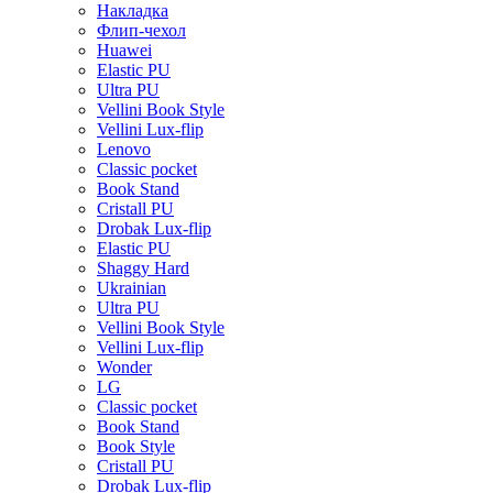
Накладка
Флип-чехол
Huawei
Elastic PU
Ultra PU
Vellini Book Style
Vellini Lux-flip
Lenovo
Classic pocket
Book Stand
Cristall PU
Drobak Lux-flip
Elastic PU
Shaggy Hard
Ukrainian
Ultra PU
Vellini Book Style
Vellini Lux-flip
Wonder
LG
Classic pocket
Book Stand
Book Style
Cristall PU
Drobak Lux-flip