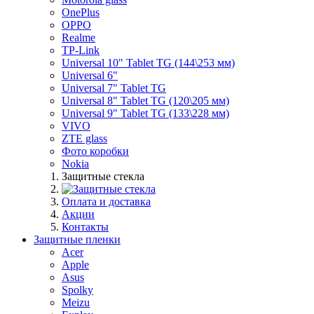
OnePlus
OPPO
Realme
TP-Link
Universal 10" Tablet TG (144\253 мм)
Universal 6"
Universal 7" Tablet TG
Universal 8" Tablet TG (120\205 мм)
Universal 9" Tablet TG (133\228 мм)
VIVO
ZTE glass
Фото коробки
Nokia
Защитные стекла
Оплата и доставка
Акции
Контакты
Защитные пленки
Acer
Apple
Asus
Spolky
Meizu