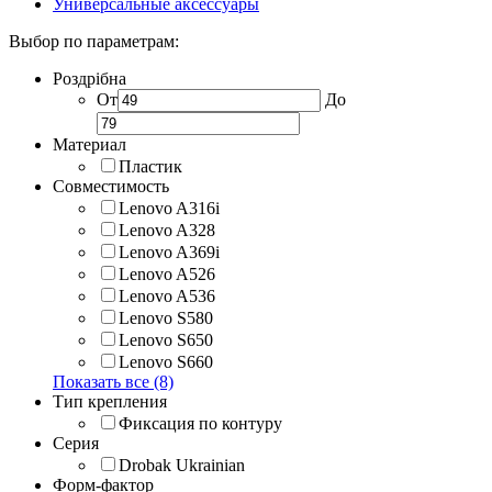
Универсальные аксессуары
Выбор по параметрам:
Роздрібна
От
До
Материал
Пластик
Совместимость
Lenovo A316i
Lenovo A328
Lenovo A369i
Lenovo A526
Lenovo A536
Lenovo S580
Lenovo S650
Lenovo S660
Показать все (8)
Тип крепления
Фиксация по контуру
Серия
Drobak Ukrainian
Форм-фактор