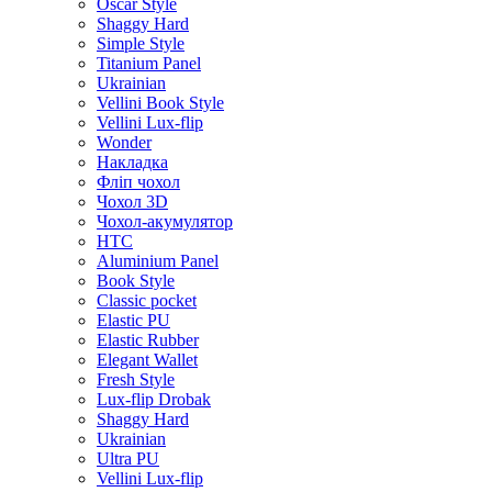
Oscar Style
Shaggy Hard
Simple Style
Titanium Panel
Ukrainian
Vellini Book Style
Vellini Lux-flip
Wonder
Накладка
Фліп чохол
Чохол 3D
Чохол-акумулятор
HTC
Aluminium Panel
Book Style
Classic pocket
Elastic PU
Elastic Rubber
Elegant Wallet
Fresh Style
Lux-flip Drobak
Shaggy Hard
Ukrainian
Ultra PU
Vellini Lux-flip