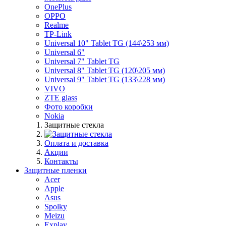
OnePlus
OPPO
Realme
TP-Link
Universal 10" Tablet TG (144\253 мм)
Universal 6"
Universal 7" Tablet TG
Universal 8" Tablet TG (120\205 мм)
Universal 9" Tablet TG (133\228 мм)
VIVO
ZTE glass
Фото коробки
Nokia
Защитные стекла
Оплата и доставка
Акции
Контакты
Защитные пленки
Acer
Apple
Asus
Spolky
Meizu
Explay