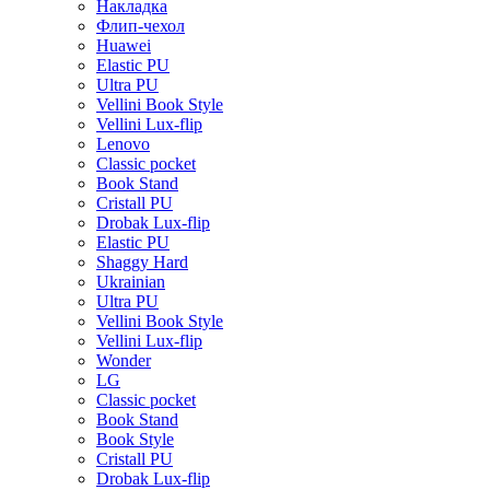
Накладка
Флип-чехол
Huawei
Elastic PU
Ultra PU
Vellini Book Style
Vellini Lux-flip
Lenovo
Classic pocket
Book Stand
Cristall PU
Drobak Lux-flip
Elastic PU
Shaggy Hard
Ukrainian
Ultra PU
Vellini Book Style
Vellini Lux-flip
Wonder
LG
Classic pocket
Book Stand
Book Style
Cristall PU
Drobak Lux-flip