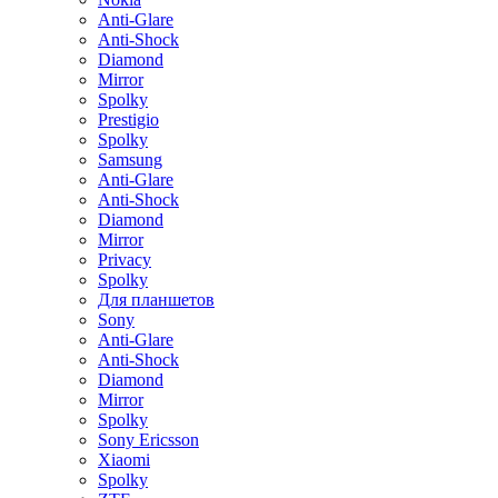
Anti-Glare
Anti-Shock
Diamond
Mirror
Spolky
Prestigio
Spolky
Samsung
Anti-Glare
Anti-Shock
Diamond
Mirror
Privacy
Spolky
Для планшетов
Sony
Anti-Glare
Anti-Shock
Diamond
Mirror
Spolky
Sony Ericsson
Xiaomi
Spolky