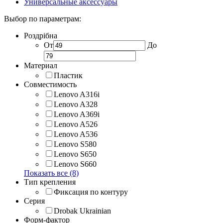
Универсальные аксессуары
Выбор по параметрам:
Роздрібна
От
До
Материал
Пластик
Совместимость
Lenovo A316i
Lenovo A328
Lenovo A369i
Lenovo A526
Lenovo A536
Lenovo S580
Lenovo S650
Lenovo S660
Показать все (8)
Тип крепления
Фиксация по контуру
Серия
Drobak Ukrainian
Форм-фактор