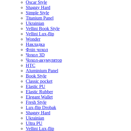
Oscar Style
Shaggy Hard
Simple Style
Titanium Panel
Ukrainian
Vellini Book Style
Vellini Lux-flip
Wonder
Накладка
Фліп чохол
Чохол 3D
Чохол-акумулятор
HTC
Aluminium Panel
Book Style
Classic pocket
Elastic PU
Elastic Rubber
Elegant Wallet
Fresh Style
Lux-flip Drobak
Shaggy Hard
Ukrainian
Ultra PU
Vellini Lux-flip