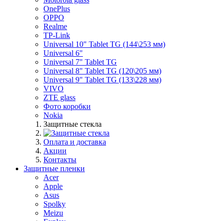
OnePlus
OPPO
Realme
TP-Link
Universal 10" Tablet TG (144\253 мм)
Universal 6"
Universal 7" Tablet TG
Universal 8" Tablet TG (120\205 мм)
Universal 9" Tablet TG (133\228 мм)
VIVO
ZTE glass
Фото коробки
Nokia
Защитные стекла
Оплата и доставка
Акции
Контакты
Защитные пленки
Acer
Apple
Asus
Spolky
Meizu