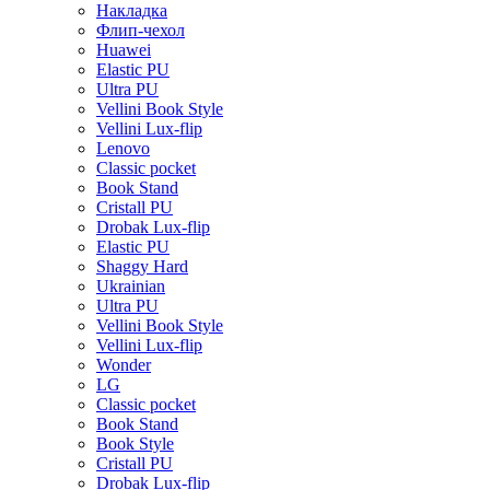
Накладка
Флип-чехол
Huawei
Elastic PU
Ultra PU
Vellini Book Style
Vellini Lux-flip
Lenovo
Classic pocket
Book Stand
Cristall PU
Drobak Lux-flip
Elastic PU
Shaggy Hard
Ukrainian
Ultra PU
Vellini Book Style
Vellini Lux-flip
Wonder
LG
Classic pocket
Book Stand
Book Style
Cristall PU
Drobak Lux-flip