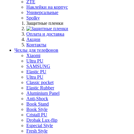
ZTE
Наклейки на корпус
Универсальные
Spolky
Защитные пленки
Оплата и доставка
Акции
Контакты
Чехлы для телефонов
Xiaomi
Ultra PU
SAMSUNG
Elastic PU
Ultra PU
Classic pocket
Elastic Rubber
Aluminium Panel
Anti-Shock
Book Stand
Book Style
Cristall PU
Drobak Lux-flip
Especial Style
Fresh Style