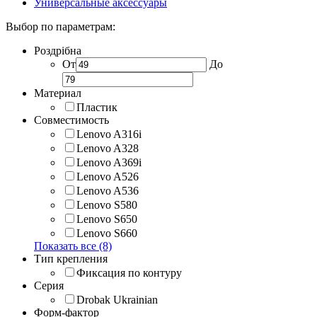
Универсальные аксессуары
Выбор по параметрам:
Роздрібна
От
До
Материал
Пластик
Совместимость
Lenovo A316i
Lenovo A328
Lenovo A369i
Lenovo A526
Lenovo A536
Lenovo S580
Lenovo S650
Lenovo S660
Показать все (8)
Тип крепления
Фиксация по контуру
Серия
Drobak Ukrainian
Форм-фактор