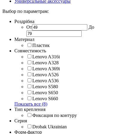
Универсальные аксессуары
Выбор по параметрам:
Роздрібна
От
До
Материал
Пластик
Совместимость
Lenovo A316i
Lenovo A328
Lenovo A369i
Lenovo A526
Lenovo A536
Lenovo S580
Lenovo S650
Lenovo S660
Показать все (8)
Тип крепления
Фиксация по контуру
Серия
Drobak Ukrainian
Форм-фактор