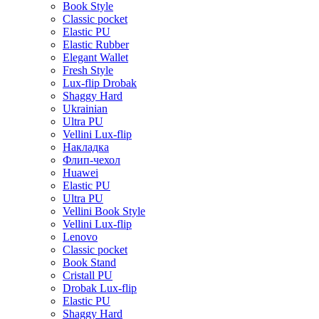
Book Style
Classic pocket
Elastic PU
Elastic Rubber
Elegant Wallet
Fresh Style
Lux-flip Drobak
Shaggy Hard
Ukrainian
Ultra PU
Vellini Lux-flip
Накладка
Флип-чехол
Huawei
Elastic PU
Ultra PU
Vellini Book Style
Vellini Lux-flip
Lenovo
Classic pocket
Book Stand
Cristall PU
Drobak Lux-flip
Elastic PU
Shaggy Hard