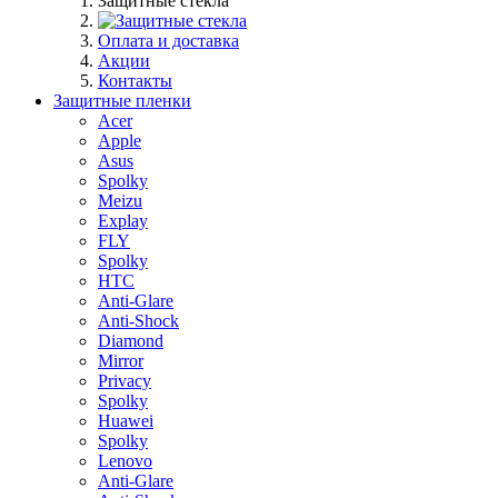
Защитные стекла
Оплата и доставка
Акции
Контакты
Защитные пленки
Acer
Apple
Asus
Spolky
Meizu
Explay
FLY
Spolky
HTC
Anti-Glare
Anti-Shock
Diamond
Mirror
Privacy
Spolky
Huawei
Spolky
Lenovo
Anti-Glare