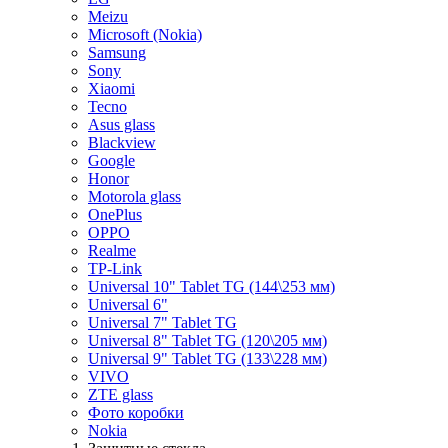
Meizu
Microsoft (Nokia)
Samsung
Sony
Xiaomi
Tecno
Asus glass
Blackview
Google
Honor
Motorola glass
OnePlus
OPPO
Realme
TP-Link
Universal 10" Tablet TG (144\253 мм)
Universal 6"
Universal 7" Tablet TG
Universal 8" Tablet TG (120\205 мм)
Universal 9" Tablet TG (133\228 мм)
VIVO
ZTE glass
Фото коробки
Nokia