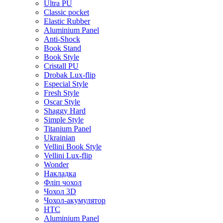
Ultra PU
Classic pocket
Elastic Rubber
Aluminium Panel
Anti-Shock
Book Stand
Book Style
Cristall PU
Drobak Lux-flip
Especial Style
Fresh Style
Oscar Style
Shaggy Hard
Simple Style
Titanium Panel
Ukrainian
Vellini Book Style
Vellini Lux-flip
Wonder
Накладка
Фліп чохол
Чохол 3D
Чохол-акумулятор
HTC
Aluminium Panel