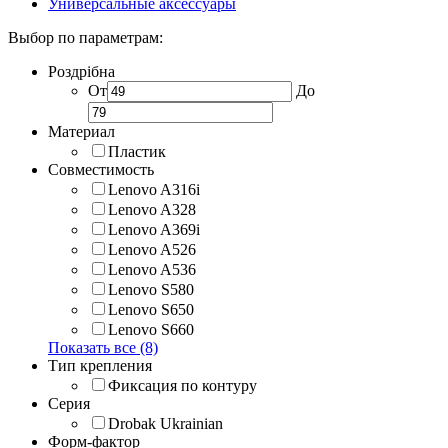
Универсальные аксессуары
Выбор по параметрам:
Роздрібна
От
До
Материал
Пластик
Совместимость
Lenovo A316i
Lenovo A328
Lenovo A369i
Lenovo A526
Lenovo A536
Lenovo S580
Lenovo S650
Lenovo S660
Показать все (8)
Тип крепления
Фиксация по контуру
Серия
Drobak Ukrainian
Форм-фактор