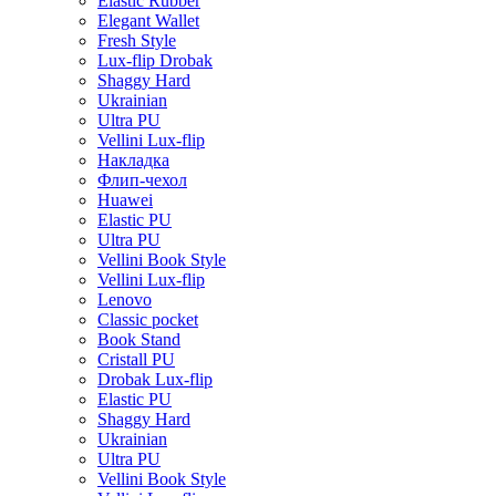
Elastic Rubber
Elegant Wallet
Fresh Style
Lux-flip Drobak
Shaggy Hard
Ukrainian
Ultra PU
Vellini Lux-flip
Накладка
Флип-чехол
Huawei
Elastic PU
Ultra PU
Vellini Book Style
Vellini Lux-flip
Lenovo
Classic pocket
Book Stand
Cristall PU
Drobak Lux-flip
Elastic PU
Shaggy Hard
Ukrainian
Ultra PU
Vellini Book Style