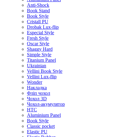
Anti-Shock
Book Stand
Book Style
Cristall PU
Drobak Lux-flip
Especial Style
Fresh Style
Oscar Style
Shaggy Hard
Simple Style
Titanium Panel
Ukrainian
Vellini Book Style
Vellini Lux-flip
Wonder
Накладка
Фліп чохол
Чохол 3D
Чохол-акумулятор
HTC
Aluminium Panel
Book Style
Classic pocket
Elastic PU