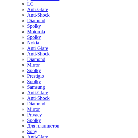
LG
Anti-Glare
Anti-Shock
Diamond
Spolky
Motorola
Spolky
Nokia
Anti-Glare
Anti-Shock
Diamond
Mirror
Spolky
Prestigio
Spolky
Samsung
Anti-Glare
Anti-Shock
Diamond
Mirror
Privacy
Spolky
Для планшетов
Sony
Anti-Glare