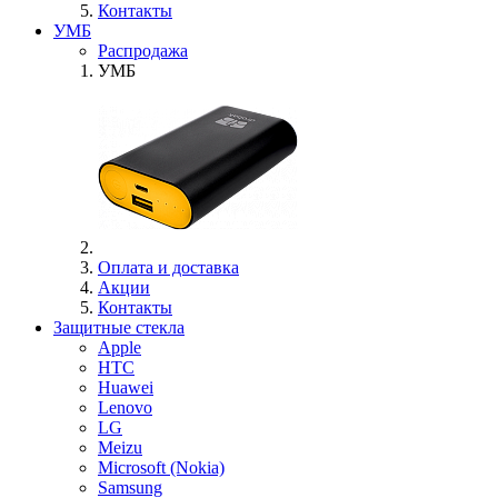
Контакты
УМБ
Распродажа
УМБ
Оплата и доставка
Акции
Контакты
Защитные стекла
Apple
HTC
Huawei
Lenovo
LG
Meizu
Microsoft (Nokia)
Samsung