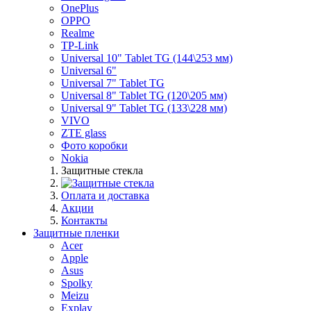
OnePlus
OPPO
Realme
TP-Link
Universal 10" Tablet TG (144\253 мм)
Universal 6"
Universal 7" Tablet TG
Universal 8" Tablet TG (120\205 мм)
Universal 9" Tablet TG (133\228 мм)
VIVO
ZTE glass
Фото коробки
Nokia
Защитные стекла
Оплата и доставка
Акции
Контакты
Защитные пленки
Acer
Apple
Asus
Spolky
Meizu
Explay