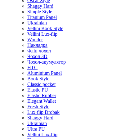
Oscar Style
Shaggy Hard
Simple Style
Titanium Panel
Ukrainian
Vellini Book Style
Vellini Lux-flip
Wonder
Накладка
Фліп чохол
Чохол 3D
Чохол-акумулятор
HTC
Aluminium Panel
Book Style
Classic pocket
Elastic PU
Elastic Rubber
Elegant Wallet
Fresh Style
Lux-flip Drobak
Shaggy Hard
Ukrainian
Ultra PU
Vellini Lux-flip