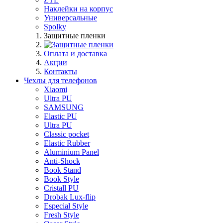
Наклейки на корпус
Универсальные
Spolky
Защитные пленки
Оплата и доставка
Акции
Контакты
Чехлы для телефонов
Xiaomi
Ultra PU
SAMSUNG
Elastic PU
Ultra PU
Classic pocket
Elastic Rubber
Aluminium Panel
Anti-Shock
Book Stand
Book Style
Cristall PU
Drobak Lux-flip
Especial Style
Fresh Style