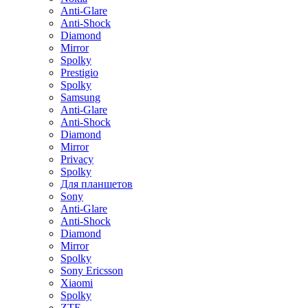
Anti-Glare
Anti-Shock
Diamond
Mirror
Spolky
Prestigio
Spolky
Samsung
Anti-Glare
Anti-Shock
Diamond
Mirror
Privacy
Spolky
Для планшетов
Sony
Anti-Glare
Anti-Shock
Diamond
Mirror
Spolky
Sony Ericsson
Xiaomi
Spolky
ZTE