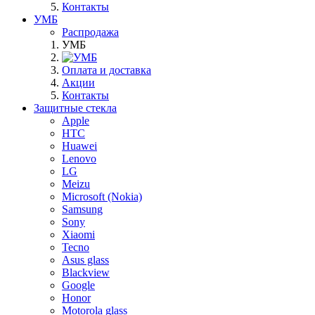
Контакты
УМБ
Распродажа
УМБ
Оплата и доставка
Акции
Контакты
Защитные стекла
Apple
HTC
Huawei
Lenovo
LG
Meizu
Microsoft (Nokia)
Samsung
Sony
Xiaomi
Tecno
Asus glass
Blackview
Google
Honor
Motorola glass