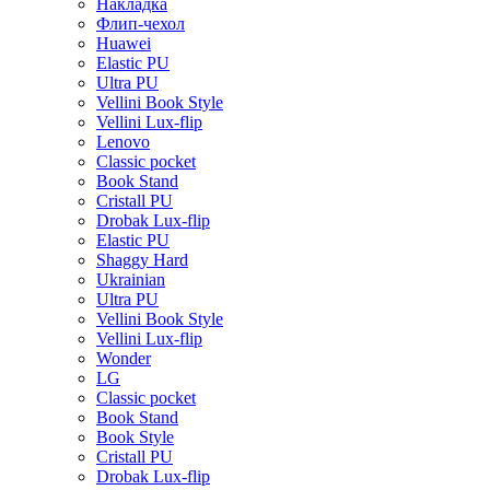
Накладка
Флип-чехол
Huawei
Elastic PU
Ultra PU
Vellini Book Style
Vellini Lux-flip
Lenovo
Classic pocket
Book Stand
Cristall PU
Drobak Lux-flip
Elastic PU
Shaggy Hard
Ukrainian
Ultra PU
Vellini Book Style
Vellini Lux-flip
Wonder
LG
Classic pocket
Book Stand
Book Style
Cristall PU
Drobak Lux-flip