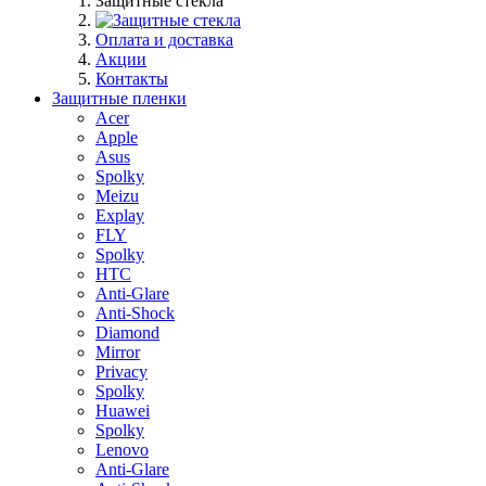
Защитные стекла
Оплата и доставка
Акции
Контакты
Защитные пленки
Acer
Apple
Asus
Spolky
Meizu
Explay
FLY
Spolky
HTC
Anti-Glare
Anti-Shock
Diamond
Mirror
Privacy
Spolky
Huawei
Spolky
Lenovo
Anti-Glare