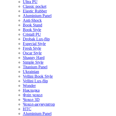
Ultra PU
Classic pocket
Elastic Rubber
Aluminium Panel
Anti-Shock
Book Stand
Book Style
Cristall PU
Drobak Lux-flip
Especial Style
Fresh Style
Oscar Style
Shaggy Hard
Simple Style
Titanium Panel
Ukrainian
Vellini Book Style
Vellini Lux-flip
Wonder
Накладка
Фліп чохол
Чохол 3D
Чохол-акумулятор
HTC
Aluminium Panel