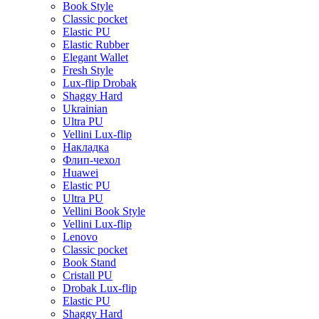
Book Style
Classic pocket
Elastic PU
Elastic Rubber
Elegant Wallet
Fresh Style
Lux-flip Drobak
Shaggy Hard
Ukrainian
Ultra PU
Vellini Lux-flip
Накладка
Флип-чехол
Huawei
Elastic PU
Ultra PU
Vellini Book Style
Vellini Lux-flip
Lenovo
Classic pocket
Book Stand
Cristall PU
Drobak Lux-flip
Elastic PU
Shaggy Hard