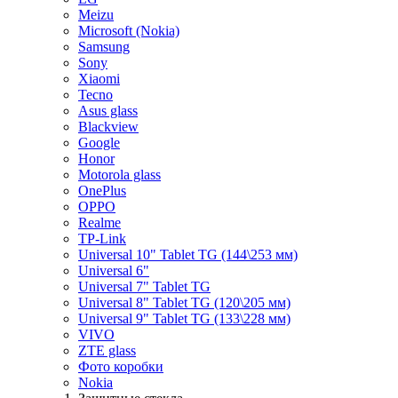
Meizu
Microsoft (Nokia)
Samsung
Sony
Xiaomi
Tecno
Asus glass
Blackview
Google
Honor
Motorola glass
OnePlus
OPPO
Realme
TP-Link
Universal 10" Tablet TG (144\253 мм)
Universal 6"
Universal 7" Tablet TG
Universal 8" Tablet TG (120\205 мм)
Universal 9" Tablet TG (133\228 мм)
VIVO
ZTE glass
Фото коробки
Nokia