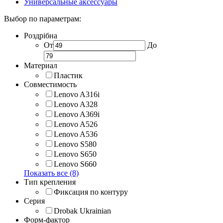
Универсальные аксессуары
Выбор по параметрам:
Роздрібна
От
До
Материал
Пластик
Совместимость
Lenovo A316i
Lenovo A328
Lenovo A369i
Lenovo A526
Lenovo A536
Lenovo S580
Lenovo S650
Lenovo S660
Показать все (8)
Тип крепления
Фиксация по контуру
Серия
Drobak Ukrainian
Форм-фактор