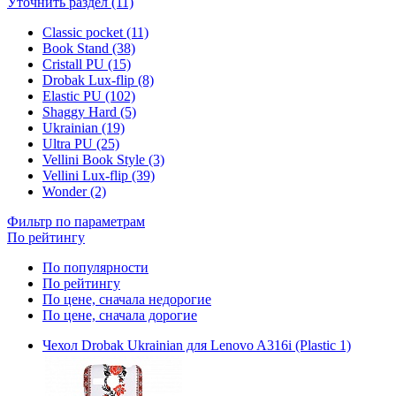
Уточнить раздел (11)
Classic pocket (11)
Book Stand (38)
Cristall PU (15)
Drobak Lux-flip (8)
Elastic PU (102)
Shaggy Hard (5)
Ukrainian (19)
Ultra PU (25)
Vellini Book Style (3)
Vellini Lux-flip (39)
Wonder (2)
Фильтр по параметрам
По рейтингу
По популярности
По рейтингу
По цене, сначала недорогие
По цене, сначала дорогие
Чехол Drobak Ukrainian для Lenovo A316i (Plastic 1)