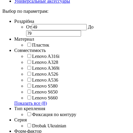
Универсальные аксессуары
Выбор по параметрам:
Роздрібна
От
До
Материал
Пластик
Совместимость
Lenovo A316i
Lenovo A328
Lenovo A369i
Lenovo A526
Lenovo A536
Lenovo S580
Lenovo S650
Lenovo S660
Показать все (8)
Тип крепления
Фиксация по контуру
Серия
Drobak Ukrainian
Форм-фактор