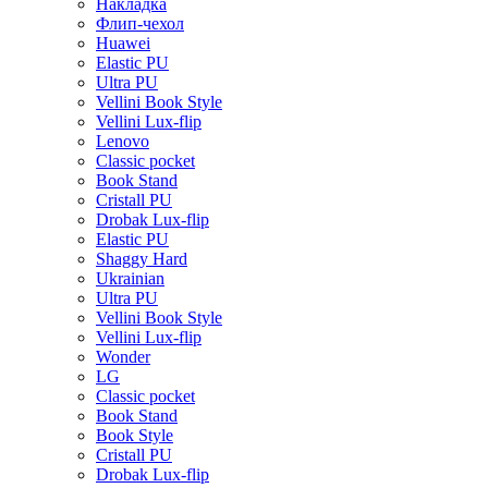
Накладка
Флип-чехол
Huawei
Elastic PU
Ultra PU
Vellini Book Style
Vellini Lux-flip
Lenovo
Classic pocket
Book Stand
Cristall PU
Drobak Lux-flip
Elastic PU
Shaggy Hard
Ukrainian
Ultra PU
Vellini Book Style
Vellini Lux-flip
Wonder
LG
Classic pocket
Book Stand
Book Style
Cristall PU
Drobak Lux-flip