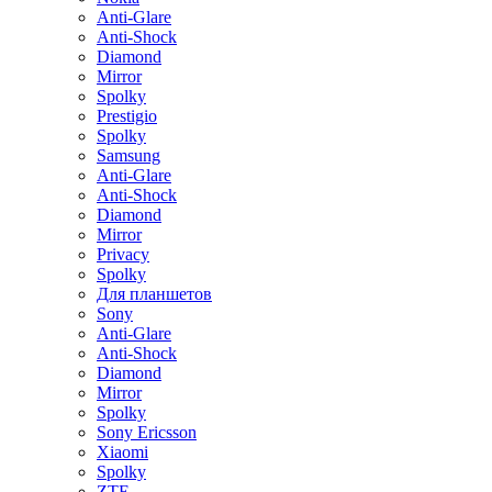
Anti-Glare
Anti-Shock
Diamond
Mirror
Spolky
Prestigio
Spolky
Samsung
Anti-Glare
Anti-Shock
Diamond
Mirror
Privacy
Spolky
Для планшетов
Sony
Anti-Glare
Anti-Shock
Diamond
Mirror
Spolky
Sony Ericsson
Xiaomi
Spolky
ZTE