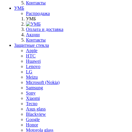
Контакты
УМБ
Распродажа
УМБ
Оплата и доставка
Акции
Контакты
Защитные стекла
Apple
HTC
Huawei
Lenovo
LG
Meizu
Microsoft (Nokia)
Samsung
Sony
Xiaomi
Tecno
Asus glass
Blackview
Google
Honor
Motorola glass