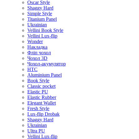
Oscar Style
Shaggy Hard
Simple Style
Titanium Panel
Ukrainian
Vellini Book Style
Vellini Lux-flip
Wonder
Накладка
Фліп чохол
Чохол 3D
Чохол-акумулятор
HTC
Aluminium Panel
Book Style
Classic pocket
Elastic PU
Elastic Rubber
Elegant Wallet
Fresh Style
Lux-flip Drobak
Shaggy Hard
Ukrainian
Ultra PU
Vellini Lux-flip