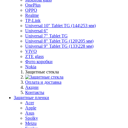
OnePlus
OPPO
Realme
TP-Link
Universal 10" Tablet TG (144\253 мм)
Universal 6"
Universal 7" Tablet TG
Universal 8" Tablet TG (120\205 мм)
Universal 9" Tablet TG (133\228 мм)
VIVO
ZTE glass
Фото коробки
Nokia
Защитные стекла
Оплата и доставка
Акции
Контакты
Защитные пленки
Acer
Apple
Asus
Spolky
Meizu