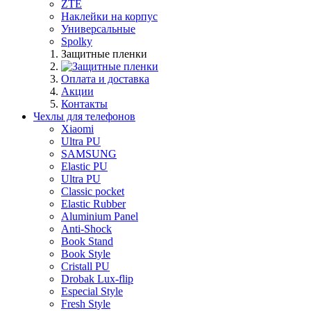
ZTE
Наклейки на корпус
Универсальные
Spolky
Защитные пленки
Оплата и доставка
Акции
Контакты
Чехлы для телефонов
Xiaomi
Ultra PU
SAMSUNG
Elastic PU
Ultra PU
Classic pocket
Elastic Rubber
Aluminium Panel
Anti-Shock
Book Stand
Book Style
Cristall PU
Drobak Lux-flip
Especial Style
Fresh Style