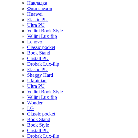
Накладка
Флип-чехол
Huawei
Elastic PU
Ultra PU
Vellini Book Style
Vellini Lux-flip
Lenovo
Classic pocket
Book Stand
Cristall PU
Drobak Lux-flip
Elastic PU
Shaggy Hard
Ukrainian
Ultra PU
Vellini Book Style
Vellini Lux-flip
Wonder
LG
Classic pocket
Book Stand
Book Style
Cristall PU
Drobak Lux-flip