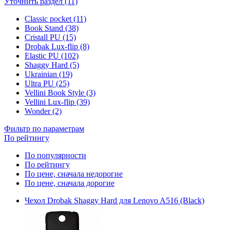
Уточнить раздел (11)
Classic pocket (11)
Book Stand (38)
Cristall PU (15)
Drobak Lux-flip (8)
Elastic PU (102)
Shaggy Hard (5)
Ukrainian (19)
Ultra PU (25)
Vellini Book Style (3)
Vellini Lux-flip (39)
Wonder (2)
Фильтр по параметрам
По рейтингу
По популярности
По рейтингу
По цене, сначала недорогие
По цене, сначала дорогие
Чехол Drobak Shaggy Hard для Lenovo A516 (Black)