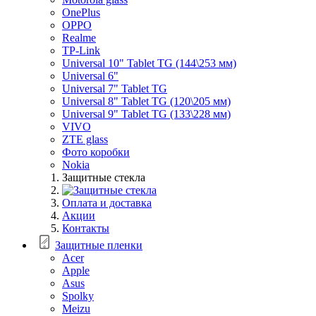
OnePlus
OPPO
Realme
TP-Link
Universal 10" Tablet TG (144\253 мм)
Universal 6"
Universal 7" Tablet TG
Universal 8" Tablet TG (120\205 мм)
Universal 9" Tablet TG (133\228 мм)
VIVO
ZTE glass
Фото коробки
Nokia
Защитные стекла
Оплата и доставка
Акции
Контакты
Защитные пленки
Acer
Apple
Asus
Spolky
Meizu