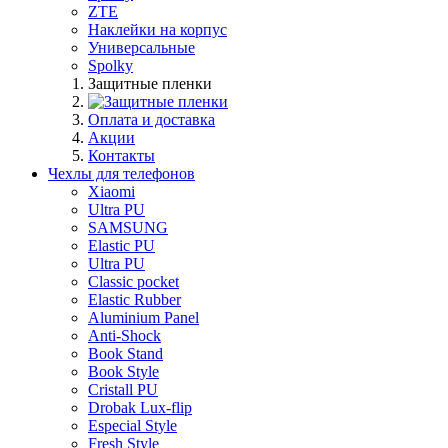
ZTE
Наклейки на корпус
Универсальные
Spolky
Защитные пленки
Оплата и доставка
Акции
Контакты
Чехлы для телефонов
Xiaomi
Ultra PU
SAMSUNG
Elastic PU
Ultra PU
Classic pocket
Elastic Rubber
Aluminium Panel
Anti-Shock
Book Stand
Book Style
Cristall PU
Drobak Lux-flip
Especial Style
Fresh Style