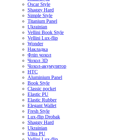
Oscar Style
Shaggy Hard
Simple Style
Titanium Panel
Ukrainian
Vellini Book Style
Vellini Lux-flip
Wonder
Накладка
Фліп чохол
Чохол 3D
Чохол-акумулятор
HTC
Aluminium Panel
Book Style
Classic pocket
Elastic PU
Elastic Rubber
Elegant Wallet
Fresh Style
Lux-flip Drobak
Shaggy Hard
Ukrainian
Ultra PU
Vellini Lux-flip