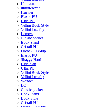
Накладка
Флип-чехол
Huawei
Elastic PU
Ultra PU
Vellini Book Style
Vellini Lux-flip
Lenovo
Classic pocket
Book Stand
Cristall PU
Drobak Lux-flip
Elastic PU
Shaggy Hard
Ukrainian
Ultra PU
Vellini Book Style
Vellini Lux-flip
Wonder
LG
Classic pocket
Book Stand
Book Style
Cristall PU
Drobak Lux-flip