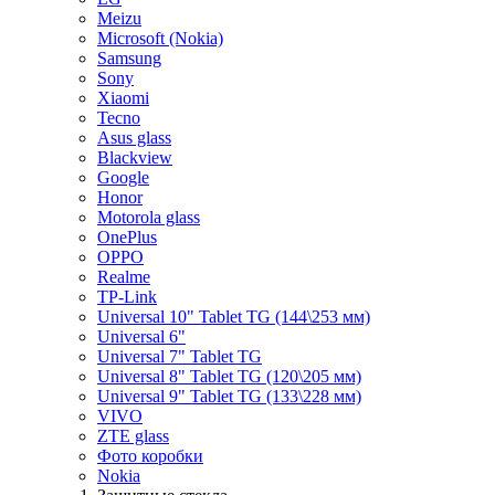
Meizu
Microsoft (Nokia)
Samsung
Sony
Xiaomi
Tecno
Asus glass
Blackview
Google
Honor
Motorola glass
OnePlus
OPPO
Realme
TP-Link
Universal 10" Tablet TG (144\253 мм)
Universal 6"
Universal 7" Tablet TG
Universal 8" Tablet TG (120\205 мм)
Universal 9" Tablet TG (133\228 мм)
VIVO
ZTE glass
Фото коробки
Nokia