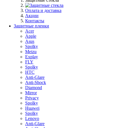
Защитные стекла
Оплата и доставка
Акции
Контакты
Защитные пленки
Acer
Apple
Asus
Spolky
Meizu
Explay
FLY
Spolky
HTC
Anti-Glare
Anti-Shock
Diamond
Mirror
Privacy
Spolky
Huawei
Spolky
Lenovo
Anti-Glare