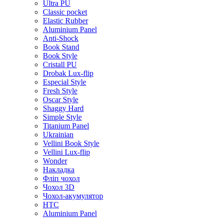
Ultra PU
Classic pocket
Elastic Rubber
Aluminium Panel
Anti-Shock
Book Stand
Book Style
Cristall PU
Drobak Lux-flip
Especial Style
Fresh Style
Oscar Style
Shaggy Hard
Simple Style
Titanium Panel
Ukrainian
Vellini Book Style
Vellini Lux-flip
Wonder
Накладка
Фліп чохол
Чохол 3D
Чохол-акумулятор
HTC
Aluminium Panel