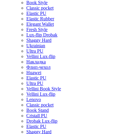
Book Style
Classic pocket
Elastic PU
Elastic Rubber
Elegant Wallet
Fresh Style
Lux-flip Drobak
Shaggy Hard
Ukrainian
Ultra PU
Vellini Lux-flip
Накладка
Флип-чехол
Huawei
Elastic PU
Ultra PU
Vellini Book Style
Vellini Lux-flip
Lenovo
Classic pocket
Book Stand
Cristall PU
Drobak Lux-flip
Elastic PU
Shaggy Hard