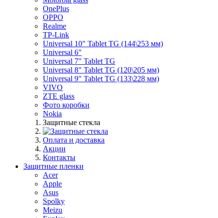
OnePlus
OPPO
Realme
TP-Link
Universal 10" Tablet TG (144\253 мм)
Universal 6"
Universal 7" Tablet TG
Universal 8" Tablet TG (120\205 мм)
Universal 9" Tablet TG (133\228 мм)
VIVO
ZTE glass
Фото коробки
Nokia
Защитные стекла
Оплата и доставка
Акции
Контакты
Защитные пленки
Acer
Apple
Asus
Spolky
Meizu