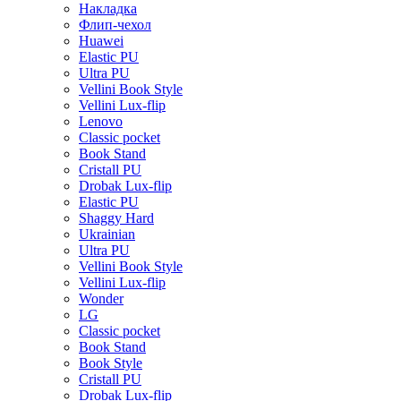
Накладка
Флип-чехол
Huawei
Elastic PU
Ultra PU
Vellini Book Style
Vellini Lux-flip
Lenovo
Classic pocket
Book Stand
Cristall PU
Drobak Lux-flip
Elastic PU
Shaggy Hard
Ukrainian
Ultra PU
Vellini Book Style
Vellini Lux-flip
Wonder
LG
Classic pocket
Book Stand
Book Style
Cristall PU
Drobak Lux-flip