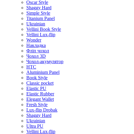
Oscar Style
Shaggy Hard
Simple Style
Titanium Panel
Ukrainian
Vellini Book Style
Vellini Lux-flip
Wonder
Накладка
Фліп чохол
Чохол 3D
Чохол-акумулятор
HTC
Aluminium Panel
Book Style
Classic pocket
Elastic PU
Elastic Rubber
Elegant Wallet
Fresh Style
Lux-flip Drobak
Shaggy Hard
Ukrainian
Ultra PU
Vellini Lux-flip