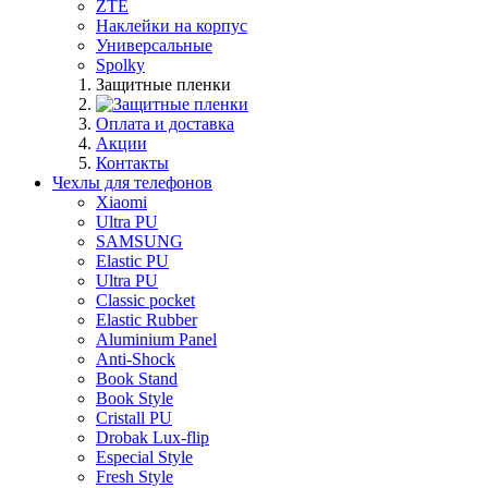
ZTE
Наклейки на корпус
Универсальные
Spolky
Защитные пленки
Оплата и доставка
Акции
Контакты
Чехлы для телефонов
Xiaomi
Ultra PU
SAMSUNG
Elastic PU
Ultra PU
Classic pocket
Elastic Rubber
Aluminium Panel
Anti-Shock
Book Stand
Book Style
Cristall PU
Drobak Lux-flip
Especial Style
Fresh Style