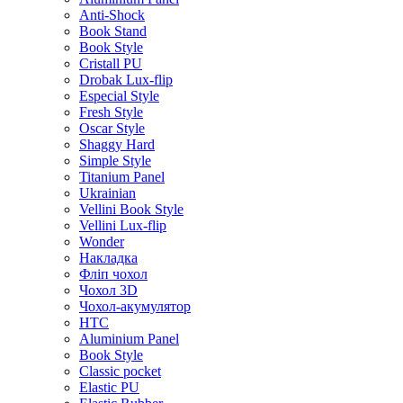
Anti-Shock
Book Stand
Book Style
Cristall PU
Drobak Lux-flip
Especial Style
Fresh Style
Oscar Style
Shaggy Hard
Simple Style
Titanium Panel
Ukrainian
Vellini Book Style
Vellini Lux-flip
Wonder
Накладка
Фліп чохол
Чохол 3D
Чохол-акумулятор
HTC
Aluminium Panel
Book Style
Classic pocket
Elastic PU