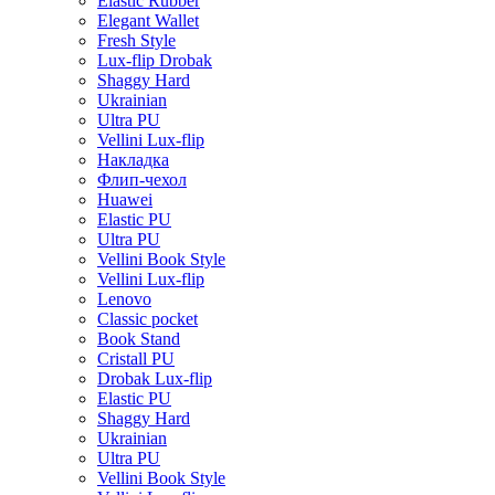
Elastic Rubber
Elegant Wallet
Fresh Style
Lux-flip Drobak
Shaggy Hard
Ukrainian
Ultra PU
Vellini Lux-flip
Накладка
Флип-чехол
Huawei
Elastic PU
Ultra PU
Vellini Book Style
Vellini Lux-flip
Lenovo
Classic pocket
Book Stand
Cristall PU
Drobak Lux-flip
Elastic PU
Shaggy Hard
Ukrainian
Ultra PU
Vellini Book Style