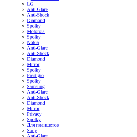
LG
Anti-Glare
Anti-Shock
Diamond
Spolky
Motorola
Spolky
Nokia
Anti-Glare
Anti-Shock
Diamond
Mirror
Spolky
Prestigio
Spolky
Samsung
Anti-Glare
Anti-Shock
Diamond
Mirror
Privacy
Spolky
Для планшетов
Sony
Anti-Glare