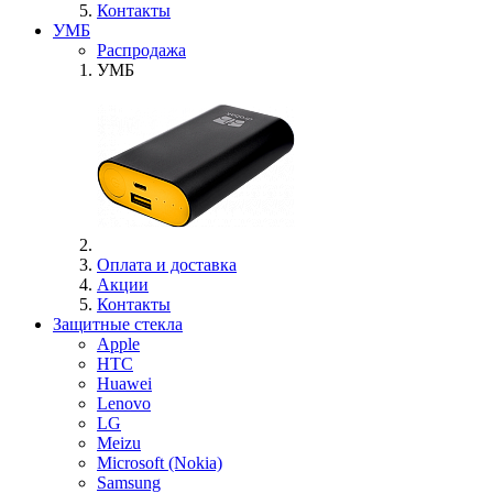
Контакты
УМБ
Распродажа
УМБ
Оплата и доставка
Акции
Контакты
Защитные стекла
Apple
HTC
Huawei
Lenovo
LG
Meizu
Microsoft (Nokia)
Samsung