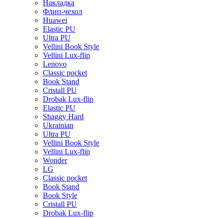
Накладка
Флип-чехол
Huawei
Elastic PU
Ultra PU
Vellini Book Style
Vellini Lux-flip
Lenovo
Classic pocket
Book Stand
Cristall PU
Drobak Lux-flip
Elastic PU
Shaggy Hard
Ukrainian
Ultra PU
Vellini Book Style
Vellini Lux-flip
Wonder
LG
Classic pocket
Book Stand
Book Style
Cristall PU
Drobak Lux-flip