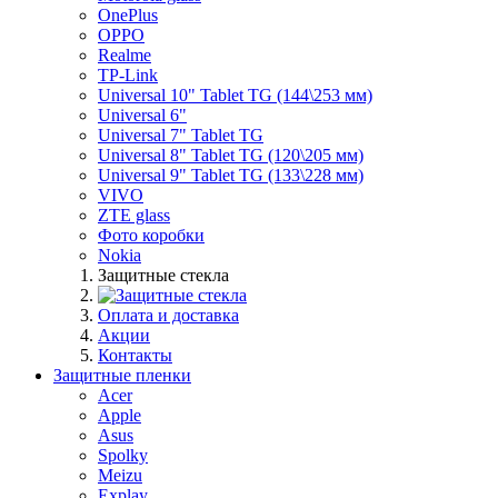
OnePlus
OPPO
Realme
TP-Link
Universal 10" Tablet TG (144\253 мм)
Universal 6"
Universal 7" Tablet TG
Universal 8" Tablet TG (120\205 мм)
Universal 9" Tablet TG (133\228 мм)
VIVO
ZTE glass
Фото коробки
Nokia
Защитные стекла
Оплата и доставка
Акции
Контакты
Защитные пленки
Acer
Apple
Asus
Spolky
Meizu
Explay