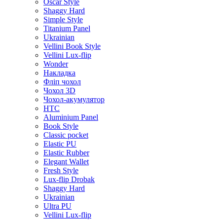
Oscar Style
Shaggy Hard
Simple Style
Titanium Panel
Ukrainian
Vellini Book Style
Vellini Lux-flip
Wonder
Накладка
Фліп чохол
Чохол 3D
Чохол-акумулятор
HTC
Aluminium Panel
Book Style
Classic pocket
Elastic PU
Elastic Rubber
Elegant Wallet
Fresh Style
Lux-flip Drobak
Shaggy Hard
Ukrainian
Ultra PU
Vellini Lux-flip