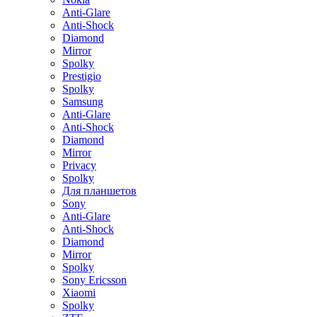
Anti-Glare
Anti-Shock
Diamond
Mirror
Spolky
Prestigio
Spolky
Samsung
Anti-Glare
Anti-Shock
Diamond
Mirror
Privacy
Spolky
Для планшетов
Sony
Anti-Glare
Anti-Shock
Diamond
Mirror
Spolky
Sony Ericsson
Xiaomi
Spolky