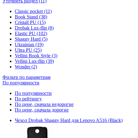
Уточнить раздел (11)
Classic pocket (11)
Book Stand (38)
Cristall PU (15)
Drobak Lux-flip (8)
Elastic PU (102)
Shaggy Hard (5)
Ukrainian (19)
Ultra PU (25)
Vellini Book Style (3)
Vellini Lux-flip (39)
Wonder (2)
Фильтр по параметрам
По популярности
По популярности
По рейтингу
По цене, сначала недорогие
По цене, сначала дорогие
Чехол Drobak Shaggy Hard для Lenovo A516 (Black)