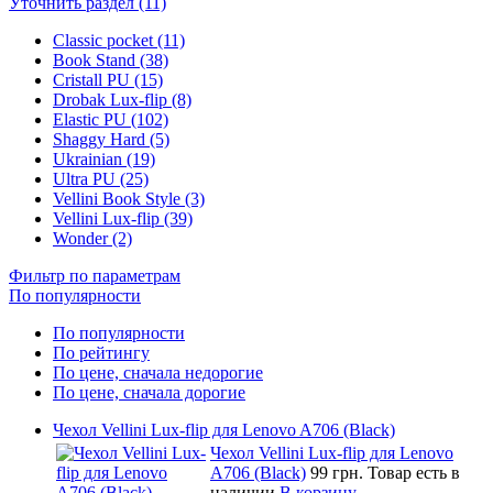
Уточнить раздел (11)
Classic pocket (11)
Book Stand (38)
Cristall PU (15)
Drobak Lux-flip (8)
Elastic PU (102)
Shaggy Hard (5)
Ukrainian (19)
Ultra PU (25)
Vellini Book Style (3)
Vellini Lux-flip (39)
Wonder (2)
Фильтр по параметрам
По популярности
По популярности
По рейтингу
По цене, сначала недорогие
По цене, сначала дорогие
Чехол Vellini Lux-flip для Lenovo A706 (Black)
Чехол Vellini Lux-flip для Lenovo
A706 (Black)
99 грн.
Товар есть в
наличии
В корзину