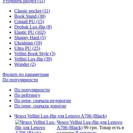
Уточнить раздел (11)
Classic pocket (11)
Book Stand (38)
Cristall PU (15)
Drobak Lux-flip (8)
Elastic PU (102)
Shaggy Hard (5)
Ukrainian (19)
Ultra PU (25)
Vellini Book Style (3)
Vellini Lux-flip (39)
Wonder (2)
Фильтр по параметрам
По популярности
По популярности
По рейтингу
По цене, сначала недорогие
По цене, сначала дорогие
Чехол Vellini Lux-flip для Lenovo A706 (Black)
Чехол Vellini Lux-flip для Lenovo
A706 (Black)
99 грн.
Товар есть в
наличии
В корзину