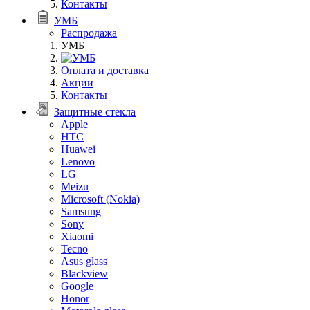
Контакты
УМБ
Распродажа
УМБ
Оплата и доставка
Акции
Контакты
Защитные стекла
Apple
HTC
Huawei
Lenovo
LG
Meizu
Microsoft (Nokia)
Samsung
Sony
Xiaomi
Tecno
Asus glass
Blackview
Google
Honor