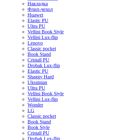
Накладка
Флип-чехол
Huawei
Elastic PU
Ultra PU
Vellini Book Style
Vellini Lux-flip
Lenovo
Classic pocket
Book Stand
Cristall PU
Drobak Lux-flip
Elastic PU
Shaggy Hard
Ukrainian
Ultra PU
Vellini Book Style
Vellini Lux-flip
Wonder
LG
Classic pocket
Book Stand
Book Style
Cristall PU
Drobak Lux-flip