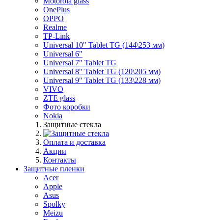
Motorola glass
OnePlus
OPPO
Realme
TP-Link
Universal 10" Tablet TG (144\253 мм)
Universal 6"
Universal 7" Tablet TG
Universal 8" Tablet TG (120\205 мм)
Universal 9" Tablet TG (133\228 мм)
VIVO
ZTE glass
Фото коробки
Nokia
Защитные стекла
Оплата и доставка
Акции
Контакты
Защитные пленки
Acer
Apple
Asus
Spolky
Meizu