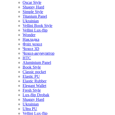
Oscar Style
Shaggy Hard
Simple Style
Titanium Panel
Ukrainian
Vellini Book Style
Vellini Lux-flip
Wonder
Накладка
Фліп чохол
Чохол 3D
Чохол-акумулятор
HTC
Aluminium Panel
Book Style
Classic pocket
Elastic PU
Elastic Rubber
Elegant Wallet
Fresh Style
Lux-flip Drobak
Shaggy Hard
Ukrainian
Ultra PU
Vellini Lux-flip