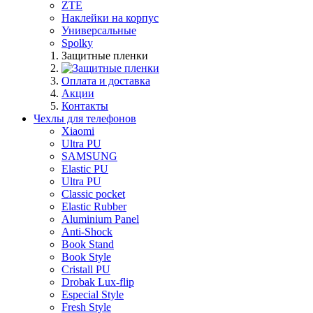
ZTE
Наклейки на корпус
Универсальные
Spolky
Защитные пленки
Оплата и доставка
Акции
Контакты
Чехлы для телефонов
Xiaomi
Ultra PU
SAMSUNG
Elastic PU
Ultra PU
Classic pocket
Elastic Rubber
Aluminium Panel
Anti-Shock
Book Stand
Book Style
Cristall PU
Drobak Lux-flip
Especial Style
Fresh Style