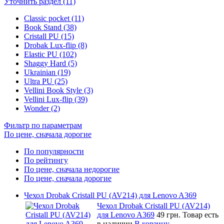
Уточнить раздел (11)
Classic pocket (11)
Book Stand (38)
Cristall PU (15)
Drobak Lux-flip (8)
Elastic PU (102)
Shaggy Hard (5)
Ukrainian (19)
Ultra PU (25)
Vellini Book Style (3)
Vellini Lux-flip (39)
Wonder (2)
Фильтр по параметрам
По цене, сначала дорогие
По популярности
По рейтингу
По цене, сначала недорогие
По цене, сначала дорогие
Чехол Drobak Cristall PU (AV214) для Lenovo A369
Чехол Drobak Cristall PU (AV214)
для Lenovo A369
49 грн.
Товар есть
в наличии
В корзину