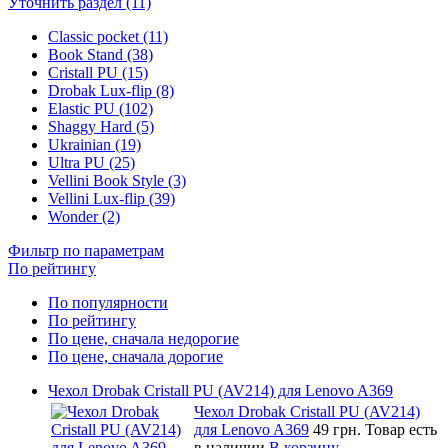
Уточнить раздел (11)
Classic pocket (11)
Book Stand (38)
Cristall PU (15)
Drobak Lux-flip (8)
Elastic PU (102)
Shaggy Hard (5)
Ukrainian (19)
Ultra PU (25)
Vellini Book Style (3)
Vellini Lux-flip (39)
Wonder (2)
Фильтр по параметрам
По рейтингу
По популярности
По рейтингу
По цене, сначала недорогие
По цене, сначала дорогие
Чехол Drobak Cristall PU (AV214) для Lenovo A369
Чехол Drobak Cristall PU (AV214)
для Lenovo A369
49 грн.
Товар есть
в наличии
В корзину