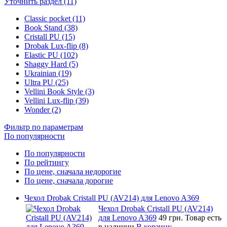
Уточнить раздел (11)
Classic pocket (11)
Book Stand (38)
Cristall PU (15)
Drobak Lux-flip (8)
Elastic PU (102)
Shaggy Hard (5)
Ukrainian (19)
Ultra PU (25)
Vellini Book Style (3)
Vellini Lux-flip (39)
Wonder (2)
Фильтр по параметрам
По популярности
По популярности
По рейтингу
По цене, сначала недорогие
По цене, сначала дорогие
Чехол Drobak Cristall PU (AV214) для Lenovo A369
Чехол Drobak Cristall PU (AV214)
для Lenovo A369
49 грн.
Товар есть
в наличии
В корзину