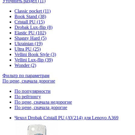
Уточнить раздел (11)
Classic pocket (11)
Book Stand (38)
Cristall PU (15)
Drobak Lux-flip (8)
Elastic PU (102)
Shaggy Hard (5)
Ukrainian (19)
Ultra PU (25)
Vellini Book Style (3)
Vellini Lux-flip (39)
Wonder (2)
Фильтр по параметрам
По цене, сначала дорогие
По популярности
По рейтингу
По цене, сначала недорогие
По цене, сначала дорогие
Чехол Drobak Cristall PU (AV214) для Lenovo A369