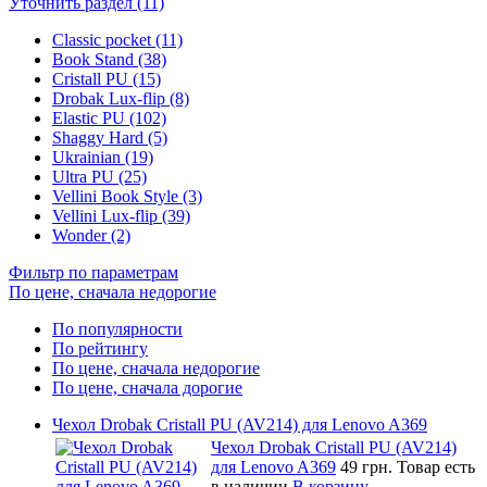
Уточнить раздел (11)
Classic pocket (11)
Book Stand (38)
Cristall PU (15)
Drobak Lux-flip (8)
Elastic PU (102)
Shaggy Hard (5)
Ukrainian (19)
Ultra PU (25)
Vellini Book Style (3)
Vellini Lux-flip (39)
Wonder (2)
Фильтр по параметрам
По цене, сначала недорогие
По популярности
По рейтингу
По цене, сначала недорогие
По цене, сначала дорогие
Чехол Drobak Cristall PU (AV214) для Lenovo A369
Чехол Drobak Cristall PU (AV214)
для Lenovo A369
49 грн.
Товар есть
в наличии
В корзину