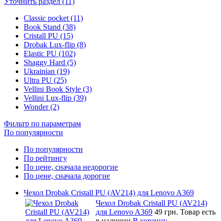
Уточнить раздел (11)
Classic pocket (11)
Book Stand (38)
Cristall PU (15)
Drobak Lux-flip (8)
Elastic PU (102)
Shaggy Hard (5)
Ukrainian (19)
Ultra PU (25)
Vellini Book Style (3)
Vellini Lux-flip (39)
Wonder (2)
Фильтр по параметрам
По популярности
По популярности
По рейтингу
По цене, сначала недорогие
По цене, сначала дорогие
Чехол Drobak Cristall PU (AV214) для Lenovo A369
Чехол Drobak Cristall PU (AV214)
для Lenovo A369
49 грн.
Товар есть
в наличии
В корзину