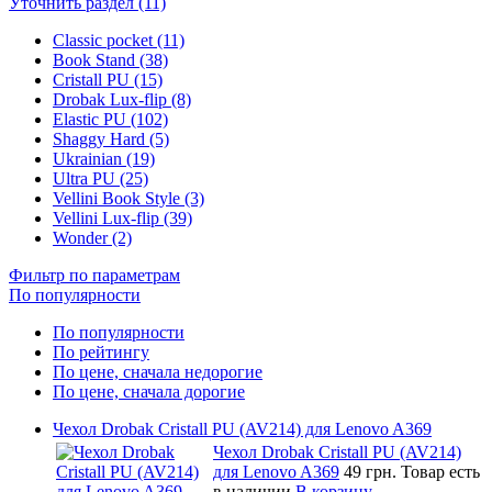
Уточнить раздел (11)
Classic pocket (11)
Book Stand (38)
Cristall PU (15)
Drobak Lux-flip (8)
Elastic PU (102)
Shaggy Hard (5)
Ukrainian (19)
Ultra PU (25)
Vellini Book Style (3)
Vellini Lux-flip (39)
Wonder (2)
Фильтр по параметрам
По популярности
По популярности
По рейтингу
По цене, сначала недорогие
По цене, сначала дорогие
Чехол Drobak Cristall PU (AV214) для Lenovo A369
Чехол Drobak Cristall PU (AV214)
для Lenovo A369
49 грн.
Товар есть
в наличии
В корзину