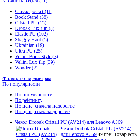
Уточнить раздел (11)
Classic pocket (11)
Book Stand (38)
Cristall PU (15)
Drobak Lux-flip (8)
Elastic PU (102)
Shaggy Hard (5)
Ukrainian (19)
Ultra PU (25)
Vellini Book Style (3)
Vellini Lux-flip (39)
Wonder (2)
Фильтр по параметрам
По популярности
По популярности
По рейтингу
По цене, сначала недорогие
По цене, сначала дорогие
Чехол Drobak Cristall PU (AV214) для Lenovo A369
Чехол Drobak Cristall PU (AV214)
для Lenovo A369
49 грн.
Товар есть
в наличии
В корзину