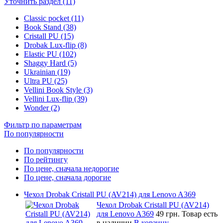
Уточнить раздел (11)
Classic pocket (11)
Book Stand (38)
Cristall PU (15)
Drobak Lux-flip (8)
Elastic PU (102)
Shaggy Hard (5)
Ukrainian (19)
Ultra PU (25)
Vellini Book Style (3)
Vellini Lux-flip (39)
Wonder (2)
Фильтр по параметрам
По популярности
По популярности
По рейтингу
По цене, сначала недорогие
По цене, сначала дорогие
Чехол Drobak Cristall PU (AV214) для Lenovo A369
Чехол Drobak Cristall PU (AV214)
для Lenovo A369
49 грн.
Товар есть
в наличии
В корзину