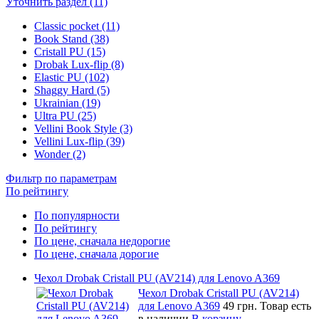
Уточнить раздел (11)
Classic pocket (11)
Book Stand (38)
Cristall PU (15)
Drobak Lux-flip (8)
Elastic PU (102)
Shaggy Hard (5)
Ukrainian (19)
Ultra PU (25)
Vellini Book Style (3)
Vellini Lux-flip (39)
Wonder (2)
Фильтр по параметрам
По рейтингу
По популярности
По рейтингу
По цене, сначала недорогие
По цене, сначала дорогие
Чехол Drobak Cristall PU (AV214) для Lenovo A369
Чехол Drobak Cristall PU (AV214)
для Lenovo A369
49 грн.
Товар есть
в наличии
В корзину