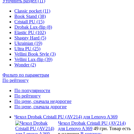
Уточнить раздел (11)
Classic pocket (11)
Book Stand (38)
Cristall PU (15)
Drobak Lux-flip (8)
Elastic PU (102)
Shaggy Hard (5)
Ukrainian (19)
Ultra PU (25)
Vellini Book Style (3)
Vellini Lux-flip (39)
Wonder (2)
Фильтр по параметрам
По рейтингу
По популярности
По рейтингу
По цене, сначала недорогие
По цене, сначала дорогие
Чехол Drobak Cristall PU (AV214) для Lenovo A369
Чехол Drobak Cristall PU (AV214)
для Lenovo A369
49 грн.
Товар есть
в наличии
В корзину