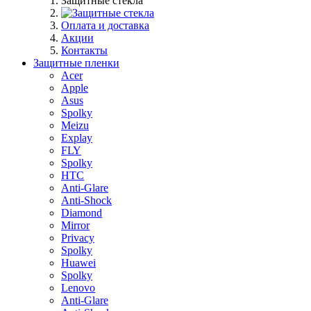
Защитные стекла
Оплата и доставка
Акции
Контакты
Защитные пленки
Acer
Apple
Asus
Spolky
Meizu
Explay
FLY
Spolky
HTC
Anti-Glare
Anti-Shock
Diamond
Mirror
Privacy
Spolky
Huawei
Spolky
Lenovo
Anti-Glare