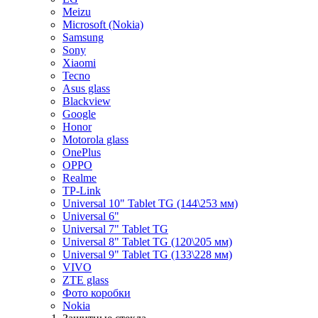
Meizu
Microsoft (Nokia)
Samsung
Sony
Xiaomi
Tecno
Asus glass
Blackview
Google
Honor
Motorola glass
OnePlus
OPPO
Realme
TP-Link
Universal 10" Tablet TG (144\253 мм)
Universal 6"
Universal 7" Tablet TG
Universal 8" Tablet TG (120\205 мм)
Universal 9" Tablet TG (133\228 мм)
VIVO
ZTE glass
Фото коробки
Nokia