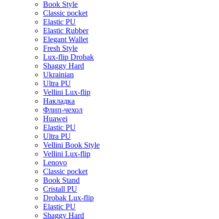
Book Style
Classic pocket
Elastic PU
Elastic Rubber
Elegant Wallet
Fresh Style
Lux-flip Drobak
Shaggy Hard
Ukrainian
Ultra PU
Vellini Lux-flip
Накладка
Флип-чехол
Huawei
Elastic PU
Ultra PU
Vellini Book Style
Vellini Lux-flip
Lenovo
Classic pocket
Book Stand
Cristall PU
Drobak Lux-flip
Elastic PU
Shaggy Hard