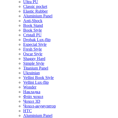
Ultra PU
Classic pocket
Elastic Rubber
Aluminium Panel
Anti-Shock
Book Stand
Book Style
Cristall PU
Drobak Lux-flip
Especial Style
Fresh Style
Oscar Style
Shaggy Hard
Simple Style
Titanium Panel
Ukrainian
Vellini Book Style
Vellini Lux-flip
Wonder
Накладка
Фліп чохол
Чохол 3D
Чохол-акумулятор
HTC
Aluminium Panel