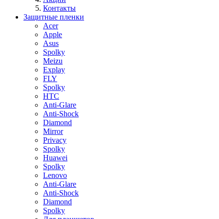
Контакты
Защитные пленки
Acer
Apple
Asus
Spolky
Meizu
Explay
FLY
Spolky
HTC
Anti-Glare
Anti-Shock
Diamond
Mirror
Privacy
Spolky
Huawei
Spolky
Lenovo
Anti-Glare
Anti-Shock
Diamond
Spolky