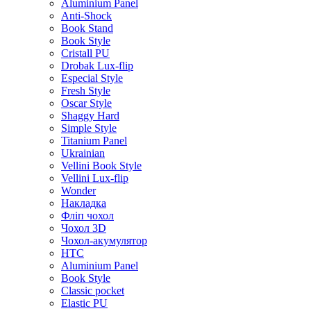
Aluminium Panel
Anti-Shock
Book Stand
Book Style
Cristall PU
Drobak Lux-flip
Especial Style
Fresh Style
Oscar Style
Shaggy Hard
Simple Style
Titanium Panel
Ukrainian
Vellini Book Style
Vellini Lux-flip
Wonder
Накладка
Фліп чохол
Чохол 3D
Чохол-акумулятор
HTC
Aluminium Panel
Book Style
Classic pocket
Elastic PU