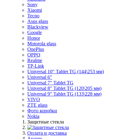
Sony
Xiaomi
Tecno
Asus glass
Blackview
Google
Honor
Motorola glass
OnePlus
OPPO
Realme
TP-Link
Universal 10" Tablet TG (144\253 мм)
Universal 6"
Universal 7" Tablet TG
Universal 8" Tablet TG (120\205 мм)
Universal 9" Tablet TG (133\228 мм)
VIVO
ZTE glass
Фото коробки
Nokia
Защитные стекла
Оплата и доставка
Акции