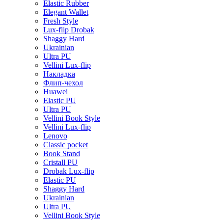
Elastic Rubber
Elegant Wallet
Fresh Style
Lux-flip Drobak
Shaggy Hard
Ukrainian
Ultra PU
Vellini Lux-flip
Накладка
Флип-чехол
Huawei
Elastic PU
Ultra PU
Vellini Book Style
Vellini Lux-flip
Lenovo
Classic pocket
Book Stand
Cristall PU
Drobak Lux-flip
Elastic PU
Shaggy Hard
Ukrainian
Ultra PU
Vellini Book Style