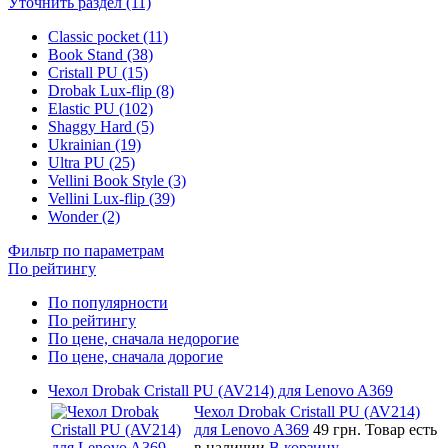
Уточнить раздел (11)
Classic pocket (11)
Book Stand (38)
Cristall PU (15)
Drobak Lux-flip (8)
Elastic PU (102)
Shaggy Hard (5)
Ukrainian (19)
Ultra PU (25)
Vellini Book Style (3)
Vellini Lux-flip (39)
Wonder (2)
Фильтр по параметрам
По рейтингу
По популярности
По рейтингу
По цене, сначала недорогие
По цене, сначала дорогие
Чехол Drobak Cristall PU (AV214) для Lenovo A369
Чехол Drobak Cristall PU (AV214)
для Lenovo A369
49 грн.
Товар есть
в наличии
В корзину