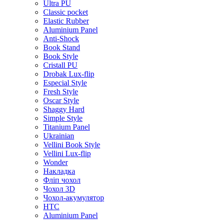
Ultra PU
Classic pocket
Elastic Rubber
Aluminium Panel
Anti-Shock
Book Stand
Book Style
Cristall PU
Drobak Lux-flip
Especial Style
Fresh Style
Oscar Style
Shaggy Hard
Simple Style
Titanium Panel
Ukrainian
Vellini Book Style
Vellini Lux-flip
Wonder
Накладка
Фліп чохол
Чохол 3D
Чохол-акумулятор
HTC
Aluminium Panel