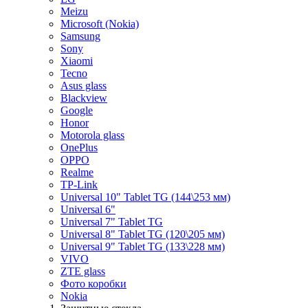
Meizu
Microsoft (Nokia)
Samsung
Sony
Xiaomi
Tecno
Asus glass
Blackview
Google
Honor
Motorola glass
OnePlus
OPPO
Realme
TP-Link
Universal 10" Tablet TG (144\253 мм)
Universal 6"
Universal 7" Tablet TG
Universal 8" Tablet TG (120\205 мм)
Universal 9" Tablet TG (133\228 мм)
VIVO
ZTE glass
Фото коробки
Nokia