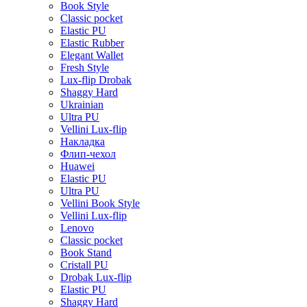
Book Style
Classic pocket
Elastic PU
Elastic Rubber
Elegant Wallet
Fresh Style
Lux-flip Drobak
Shaggy Hard
Ukrainian
Ultra PU
Vellini Lux-flip
Накладка
Флип-чехол
Huawei
Elastic PU
Ultra PU
Vellini Book Style
Vellini Lux-flip
Lenovo
Classic pocket
Book Stand
Cristall PU
Drobak Lux-flip
Elastic PU
Shaggy Hard