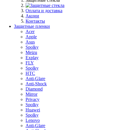
Защитные стекла
Оплата и доставка
Акции
Контакты
Защитные пленки
Acer
Apple
Asus
Spolky
Meizu
Explay
FLY
Spolky
HTC
Anti-Glare
Anti-Shock
Diamond
Mirror
Privacy
Spolky
Huawei
Spolky
Lenovo
Anti-Glare